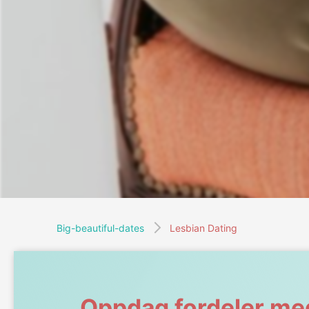
Big-beautiful-dates
Lesbian Dating
Oppdag fordeler me