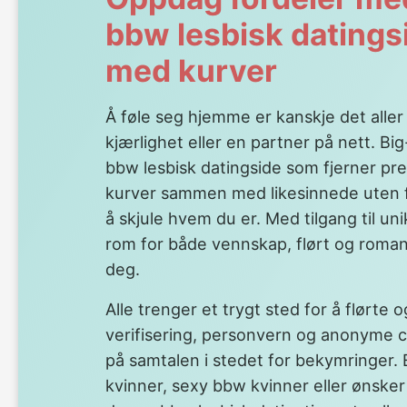
bbw lesbisk datings
med kurver
Å føle seg hjemme er kanskje det aller 
kjærlighet eller en partner på nett. Bi
bbw lesbisk datingside som fjerner pr
kurver sammen med likesinnede uten fil
å skjule hvem du er. Med tilgang til un
rom for både vennskap, flørt og romant
deg.
Alle trenger et trygt sted for å flørte o
verifisering, personvern og anonyme 
på samtalen i stedet for bekymringer.
kvinner, sexy bbw kvinner eller ønsker 