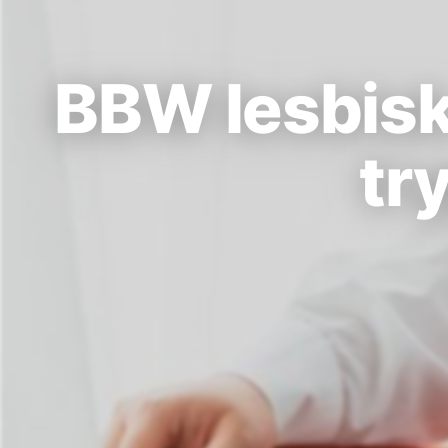
BBW lesbisk 
tr