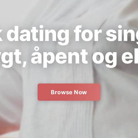
dating for sin
ygt, åpent og e
Browse Now