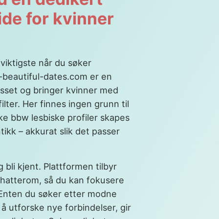
ide for kvinner
viktigste når du søker
g-beautiful-dates.com er en
esset og bringer kvinner med
ter. Her finnes ingen grunn til
ike bbw lesbiske profiler skapes
ikk – akkurat slik det passer
g bli kjent. Plattformen tilbyr
chatterom, så du kan fokusere
 Enten du søker etter modne
å utforske nye forbindelser, gir