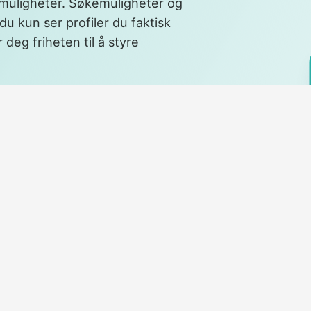
 muligheter. Søkemuligheter og
 du kun ser profiler du faktisk
r deg friheten til å styre
 med lokale bbw lesbiske single
et blink fra en frekk single,
et chatterom dedikert for bbw
deg kontroll – du velger hvem
kvinner som forstår hva det vil
te steg til noe ekte starter
m skal til for å åpne døren til
r det lettere å
kap på nytt vis