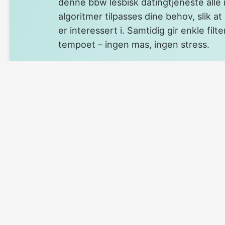
denne bbw lesbisk datingtjeneste alle
algoritmer tilpasses dine behov, slik at
er interessert i. Samtidig gir enkle filte
tempoet – ingen mas, ingen stress.
Det å bla gjennom profiler eller chatte
skal kjennes enkelt. Plutselig kan du få 
eller kanskje starte en nettromanse i 
lesbiske. Big-beautiful-dates.com gir 
du vil prate med og når. Her møter du 
si å stå stolt i egen kropp. Kanskje førs
med et enkelt hei i dag, og det er alt so
noe nytt.
BBW lesbisk chat gjø
finne flørt og venns