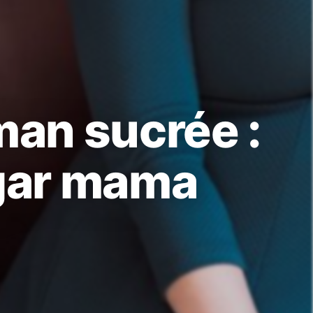
an sucrée :
gar mama