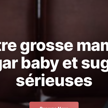
tre grosse mam
ar baby et su
sérieuses