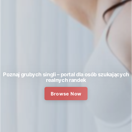
Poznaj grubych singli – portal dla osób szukających
realnych randek
Browse Now