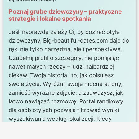
Poznaj grube dziewczyny – praktyczne
strategie i lokalne spotkania
Jeśli naprawdę zależy Ci, by poznać otyłe
dziewczyny, Big-beautiful-dates.com daje do
ręki nie tylko narzędzia, ale i perspektywę.
Uzupełnij profil o szczegóły, nie pomijając
nawet małych rzeczy – ludzi najbardziej
ciekawi Twoja historia i to, jak opisujesz
swoje życie. Wyróżnij swoje mocne strony,
zamieść wyraźne zdjęcie, a zauważysz, jak
łatwo nawiązać rozmowę. Portal randkowy
dla osób otyłych pozwala filtrować wyniki
wyszukiwania według lokalizacji. Kiedy
wybierasz swoje miasto czy region, opcja
wyszukiwania lokalnych otyłych kobiet