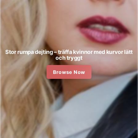
Stor rumpa dejting – träffa kvinnor med kurvor lätt
och tryggt
Browse Now