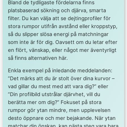
Bland de tydligaste fördelarna finns
platsbaserad sökning och djärva, smarta
filter. Du kan välja att se dejtingprofiler för
stora rumpor utifrån avstånd eller kroppstyp,
så du slipper slösa energi på matchningar
som inte är för dig. Oavsett om du letar efter
en flört, vänskap, eller något mer äventyrligt
så finns alternativen här.
Enkla exempel på inledande meddelanden:
”Det märks att du är stolt över dina kurvor –
vad gillar du mest med att vara dig?” eller
”Din profilbild utstrålar djärvhet, vill du
berätta mer om dig?” Fokuset på stora
rumpor gör ytan mindre, men upplevelsen
desto öppnare och mer bejakande. När ytan
matchar din önskan, kan nästa steg vara bara