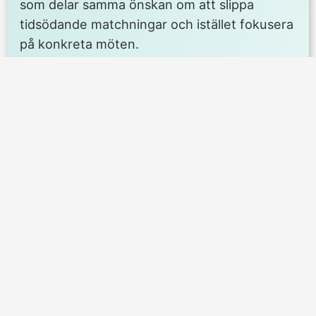
som delar samma önskan om att slippa
tidsödande matchningar och istället fokusera
på konkreta möten.
Traditionella sätt som barer eller nätverk tar
tid och kräver tålamod. På nätet går det
fortare. Med utvalda dejtingprofiler kan du
snabbt filtrera efter kroppstyp och få
relevanta förslag. Du får omedelbar åtkomst
till chattverktyget – var inte rädd för att
skicka ett självsäkert första meddelande, de
flesta på plattformen väntar på att bli
kontaktade.
Använd platsbaserad sökning:
Aktivera
GPS och ställ in önskat avstånd.
Filtrera på kroppstyp:
Välj ”stora