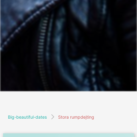
Big-beautiful-dates
Stora rumpdejting